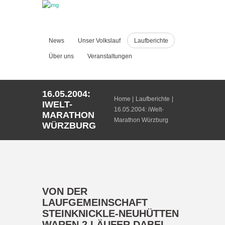
News
Unser Volkslauf
Laufberichte
Über uns
Veranstaltungen
16.05.2004:
Home
Laufberichte
IWELT-
16.05.2004: iWelt-
MARATHON
Marathon Würzburg
WÜRZBURG
VON DER
LAUFGEMEINSCHAFT
STEINKNICKLE-NEUHÜTTEN
WAREN 2 LÄUFER DABEI.