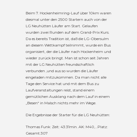
Beim 7. Hockenheimring-Lauf über 10km waren
diesmal unter den 2500 Startern auch von der
LG Neuhütten Läufer am Start. Gelaufen
wurden zwei Runden auf dem Grand-Prix Kurs.
Da es bereits Tradition ist, daß die LG-Obersulm
an diesem Wettkampf teilnimmt, wurde ein Bus
organisiert, der die Läufer nach Hockenheim und
wieder zurück bringt. Man ist schon seit Jahren
mit der LG Neuhütten freundschaftlich
verbunden ,und aus so wurden die Läufer
eingeladen mitzukommen. Da man nicht alle
Tage den Service hat und mit dem Bus zu
Laufveranstaltungen reist, stand einem
gemütlichen Ausklang nach dem Lauf in einem
„Besen“ in Malsch nichts mehr im Wege.
Die Ergebnisse der Starter für die LG Neuhütten:
Thomas Funk: Zeit: 43:31min. AK: M40,…Platz:
Gesamt:307