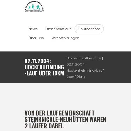
News
Unser Volkslauf
Laufberichte
Über uns
Veranstaltungen
Home
Laufberichte
02.11.2004:
02.11.2004:
HOCKENHEIMRING
Hockenheimring-Lauf
-LAUF ÜBER 10KM
über 10km
VON DER LAUFGEMEINSCHAFT
STEINKNICKLE-NEUHÜTTEN WAREN
2 LÄUFER DABEI.