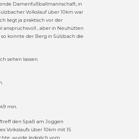
aufende Damenfußballmannschaft, in
 Sülzbacher Volkslauf über 10km war
 liegt ja praktisch vor der
 anspruchsvoll , aber in Neuhütten
so konnte der Berg in Sülzbach die
ch sehen lassen.
n.
.
:49 min.
Lauftreff den Spaß am Joggen
nes Volkslaufs über 10km mit 15
ichte, wurde lediglich vom