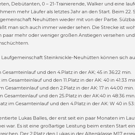
hleten, Debütanten, 0 – 21-Trainierende, Walker und eine l
hmern mehr Läufer als letztes Jahr an den Start. Beim 22.
gemeinschaft Neuhütten wieder mit von der Partie. Sülzbach
ßt man sich auch immer wieder sehen. Die Strecke ist wohl
ein paar mehr oder weniger großen Anstiegen versehen und 
nschüchtern.
r Laufgemeinschaft Steinknickle-Neuhütten können sich au
m Gesamteinlauf und den 4.Platz in der AK; 45 in 36:22 min.
m Gesamteinlauf und den 11.Platz in der AK: 40 in 41:33 mi
im Gesamteinlauf und den 2.Platz in der AK: 17 in 44:00 min.
 im Gesamteinlauf und den 25.Platz in der AK:40 in 48:36 min
atz im Gesamteinlauf und den 4.Platz in der AK: W 40 in 53
alentierte Lukas Balles, der erst seit ein paar Monaten im 
 war. Es ist eine großartige Leistung beim ersten Start ei
reichen. Der 2.Platz den Lukas in der Altersklasse M17 erre