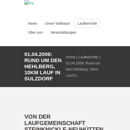
News
Unser Volkslauf
Laufberichte
Über uns
Veranstaltungen
01.04.2006:
Home
Laufberichte
RUND UM DEN
01.04.2006: Rund um
HEHLBERG,
den Hehlberg, 10km
10KM LAUF IN
Lauf in...
SULZDORF
VON DER
LAUFGEMEINSCHAFT
STEINKNICKLE-NEUHÜTTEN