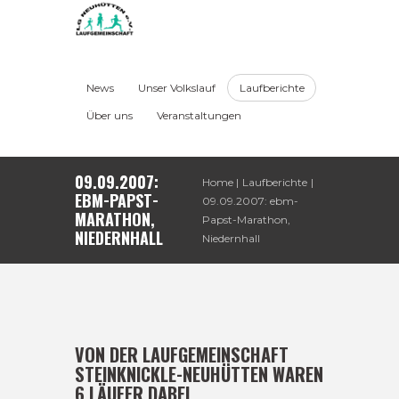
News
Unser Volkslauf
Laufberichte
Über uns
Veranstaltungen
09.09.2007:
Home
Laufberichte
EBM-PAPST-
09.09.2007: ebm-
MARATHON,
Papst-Marathon,
NIEDERNHALL
Niedernhall
VON DER LAUFGEMEINSCHAFT
STEINKNICKLE-NEUHÜTTEN WAREN
6 LÄUFER DABEI.