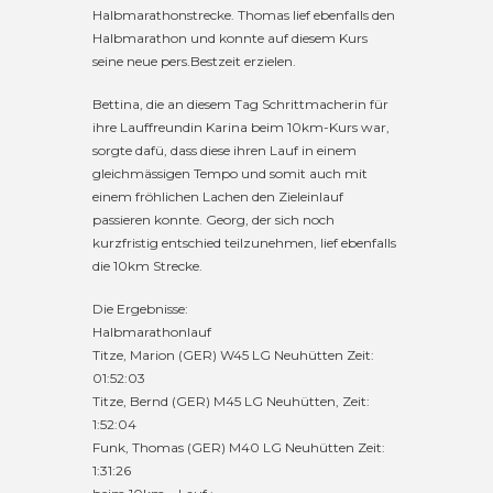
Halbmarathonstrecke. Thomas lief ebenfalls den
Halbmarathon und konnte auf diesem Kurs
seine neue pers.Bestzeit erzielen.
Bettina, die an diesem Tag Schrittmacherin für
ihre Lauffreundin Karina beim 10km-Kurs war,
sorgte dafü, dass diese ihren Lauf in einem
gleichmässigen Tempo und somit auch mit
einem fröhlichen Lachen den Zieleinlauf
passieren konnte. Georg, der sich noch
kurzfristig entschied teilzunehmen, lief ebenfalls
die 10km Strecke.
Die Ergebnisse:
Halbmarathonlauf
Titze, Marion (GER) W45 LG Neuhütten Zeit:
01:52:03
Titze, Bernd (GER) M45 LG Neuhütten, Zeit:
1:52:04
Funk, Thomas (GER) M40 LG Neuhütten Zeit:
1:31:26