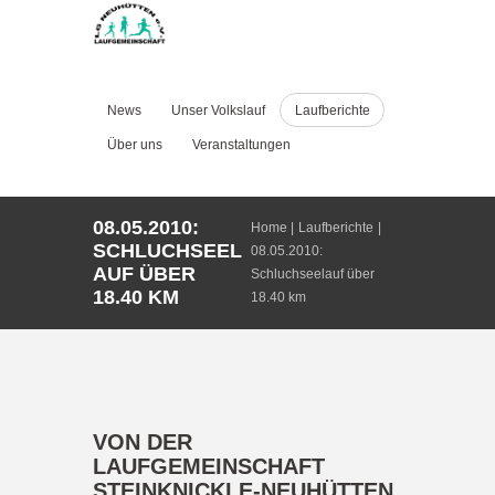
News
Unser Volkslauf
Laufberichte
Über uns
Veranstaltungen
08.05.2010:
Home
Laufberichte
SCHLUCHSEEL
08.05.2010:
AUF ÜBER
Schluchseelauf über
18.40 KM
18.40 km
VON DER
LAUFGEMEINSCHAFT
STEINKNICKLE-NEUHÜTTEN