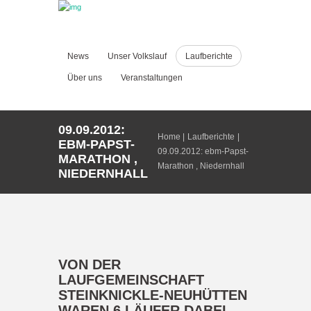
News
Unser Volkslauf
Laufberichte
Über uns
Veranstaltungen
09.09.2012:
Home
Laufberichte
EBM-PAPST-
09.09.2012: ebm-Papst-
MARATHON ,
Marathon , Niedernhall
NIEDERNHALL
VON DER
LAUFGEMEINSCHAFT
STEINKNICKLE-NEUHÜTTEN
WAREN 6 LÄUFER DABEI.