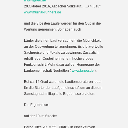
www.lgneu.de
29.Oktober 2016, Aspacher Volkslauf……/ 4. Lauf
www.murrtal-runners.de
und die 3 besten Läufe werden für den Cup in die
Wertung genommen. So haben auch
Läufer die einen Lauf versäumen, die Möglichkeit
an der Cupwertung teilzunehmen. Es gibt wertvolle
Sachpreise und Pokale zu gewinnen. Zusätzlich
erhält jeder Cupteilnehmer ein hochwertiges
Funktionsshirt. Mehr dazu auf der Homepage der
Laufgemeinschaft Neuhütten (
www.lgneu.de
).
Bei ca. 14 Grad waren die Lauftemperaturen ideal
für die Starter der Laufgemeinschaft um an diesem
Samstagnachmittag tolle Ergebnisse erzielen.
Die Ergebnisse:
auf der 10km Strecke
Bernd Titze, AK M 55 , Platz 2 in einer Zeit von