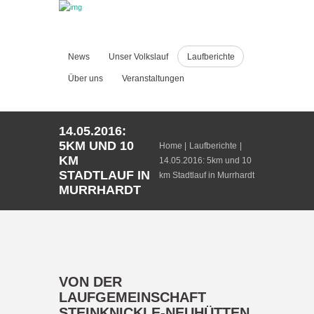
News
Unser Volkslauf
Laufberichte
Über uns
Veranstaltungen
14.05.2016:
5KM UND 10
Home
Laufberichte
KM
14.05.2016: 5km und 10
STADTLAUF IN
km Stadtlauf in Murrhardt
MURRHARDT
VON DER
LAUFGEMEINSCHAFT
STEINKNICKLE-NEUHÜTTEN