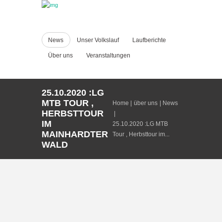
News
Unser Volkslauf
Laufberichte
Über uns
Veranstaltungen
25.10.2020 :LG
MTB TOUR ,
Home
über uns
News
HERBSTTOUR
IM
25.10.2020 :LG MTB
MAINHARDTER
Tour , Herbsttour im...
WALD