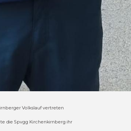
nberger Volkslauf vertreten
te die Spvgg Kirchenkirnberg ihr