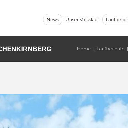
News
Unser Volkslauf
Laufberic
IRCHENKIRNBERG
Home
Laufberichte