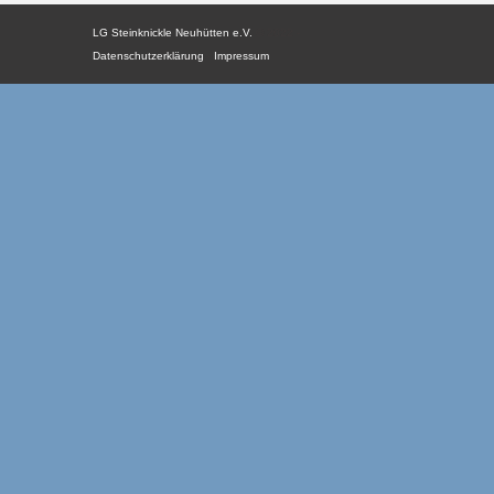
LG Steinknickle Neuhütten e.V.
© 2022 -
Datenschutzerklärung
-
Impressum